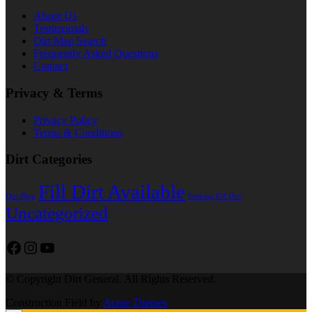
About Us
Testimonials
Dirt Map Search
Frequently Asked Questions
Contact
Privacy & Terms
Privacy Policy
Terms & Conditions
Dirt Categories
Fill Dirt Available
Dirt Blog
Seeking Fill Dirt
Uncategorized
Facebook
Instagram
YouTube
© Copyright Dirt General. All Rights Reserved.
Construction Field by
Acme Themes