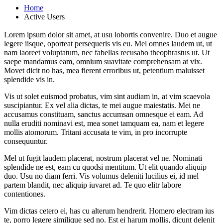
Home
Active Users
Lorem ipsum dolor sit amet, at usu lobortis convenire. Duo et augue
legere iisque, oporteat persequeris vis eu. Mel omnes laudem ut, ut
nam laoreet voluptatum, nec fabellas recusabo theophrastus ut. Ut
saepe mandamus eam, omnium suavitate comprehensam at vix.
Movet dicit no has, mea fierent erroribus ut, petentium maluisset
splendide vis in.
Vis ut solet euismod probatus, vim sint audiam in, at vim scaevola
suscipiantur. Ex vel alia dictas, te mei augue maiestatis. Mei ne
accusamus constituam, sanctus accumsan omnesque ei eam. Ad
nulla eruditi nominavi est, mea sonet tamquam ea, nam et legere
mollis atomorum. Tritani accusata te vim, in pro incorrupte
consequuntur.
Mel ut fugit laudem placerat, nostrum placerat vel ne. Nominati
splendide ne est, eam cu quodsi mentitum. Ut elit quando aliquip
duo. Usu no diam ferri. Vis volumus deleniti lucilius ei, id mel
partem blandit, nec aliquip iuvaret ad. Te quo elitr labore
contentiones.
Vim dictas cetero ei, has cu alterum hendrerit. Homero electram ius
te, porro legere similique sed no. Est ei harum mollis, dicunt delenit