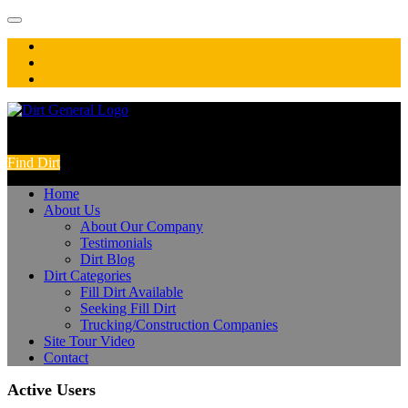
Skip
to
content
Find Dirt
Home
About Us
About Our Company
Testimonials
Dirt Blog
Dirt Categories
Fill Dirt Available
Seeking Fill Dirt
Trucking/Construction Companies
Site Tour Video
Contact
Active Users