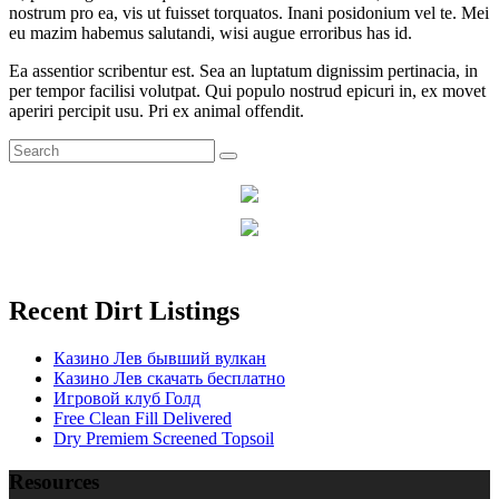
nostrum pro ea, vis ut fuisset torquatos. Inani posidonium vel te. Mei
eu mazim habemus salutandi, wisi augue erroribus has id.
Ea assentior scribentur est. Sea an luptatum dignissim pertinacia, in
per tempor facilisi volutpat. Qui populo nostrud epicuri in, ex movet
aperiri percipit usu. Pri ex animal offendit.
Recent Dirt Listings
Казино Лев бывший вулкан
Казино Лев скачать бесплатно
Игровой клуб Голд
Free Clean Fill Delivered
Dry Premiem Screened Topsoil
Resources