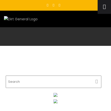
Skip
to
content