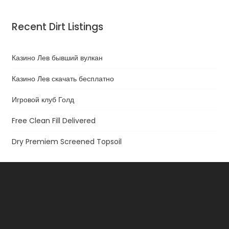
Recent Dirt Listings
Казино Лев бывший вулкан
Казино Лев скачать бесплатно
Игровой клуб Голд
Free Clean Fill Delivered
Dry Premiem Screened Topsoil